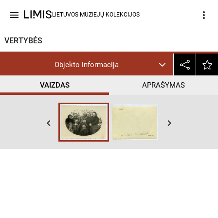
menu
more_vert
LIETUVOS MUZIEJŲ KOLEKCIJOS
VERTYBĖS
Objekto informacija
VAIZDAS
APRAŠYMAS
keyboard_arrow_left
keyboard_arrow_right