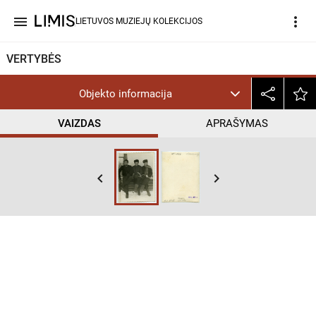
menu
more_vert
LIETUVOS MUZIEJŲ KOLEKCIJOS
VERTYBĖS
Objekto informacija
VAIZDAS
APRAŠYMAS
keyboard_arrow_left
keyboard_arrow_right