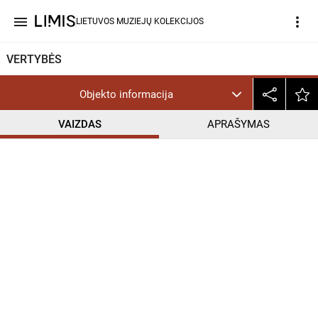
menu
more_vert
LIETUVOS MUZIEJŲ KOLEKCIJOS
VERTYBĖS
Objekto informacija
VAIZDAS
APRAŠYMAS