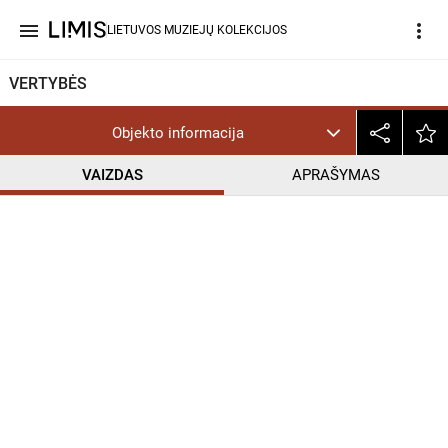
menu
more_vert
LIETUVOS MUZIEJŲ KOLEKCIJOS
VERTYBĖS
Objekto informacija
VAIZDAS
APRAŠYMAS