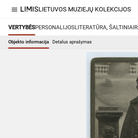
LIETUVOS MUZIEJŲ KOLEKCIJOS
menu
VERTYBĖS
PERSONALIJOS
LITERATŪRA, ŠALTINIAI
R
Objekto informacija
Detalus aprašymas