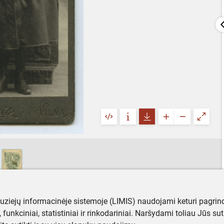
muziejų informacinėje sistemoje (LIMIS) naudojami keturi pagrind
ji, funkciniai, statistiniai ir rinkodariniai. Naršydami toliau Jūs s