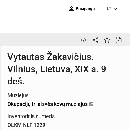
person_outline
expand_more
Prisijungti
LT
Vytautas Žakavičius.
Vilnius, Lietuva, XIX a. 9
deš.
Muziejus
Okupacijų ir laisvės kovų muziejus
Inventorinis numeris
OLKM NLF 1229