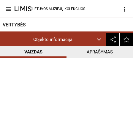
menu
more_vert
LIETUVOS MUZIEJŲ KOLEKCIJOS
VERTYBĖS
Objekto informacija
VAIZDAS
APRAŠYMAS