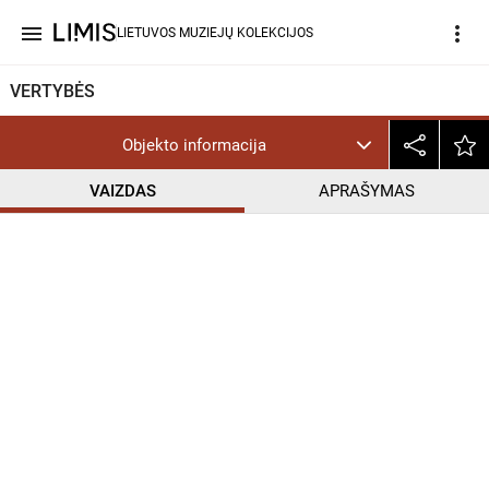
menu
more_vert
LIETUVOS MUZIEJŲ KOLEKCIJOS
VERTYBĖS
Objekto informacija
VAIZDAS
APRAŠYMAS
help_outline
CC BY