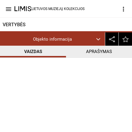
menu
more_vert
LIETUVOS MUZIEJŲ KOLEKCIJOS
VERTYBĖS
Objekto informacija
VAIZDAS
APRAŠYMAS
help_outline
CC BY