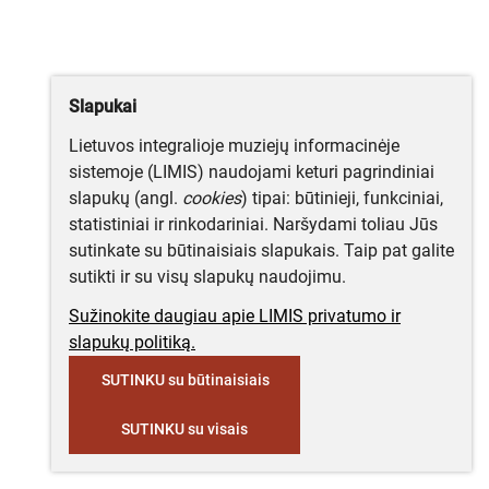
Slapukai
Lietuvos integralioje muziejų informacinėje
sistemoje (LIMIS) naudojami keturi pagrindiniai
slapukų (angl.
cookies
) tipai: būtinieji, funkciniai,
statistiniai ir rinkodariniai. Naršydami toliau Jūs
sutinkate su būtinaisiais slapukais. Taip pat galite
sutikti ir su visų slapukų naudojimu.
Sužinokite daugiau apie LIMIS privatumo ir
slapukų politiką.
SUTINKU su būtinaisiais
SUTINKU su visais