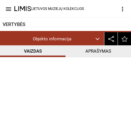
menu
more_vert
LIETUVOS MUZIEJŲ KOLEKCIJOS
VERTYBĖS
Objekto informacija
VAIZDAS
APRAŠYMAS
help_outline
InC