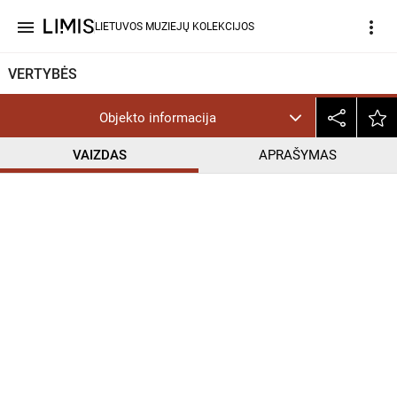
menu
more_vert
LIETUVOS MUZIEJŲ KOLEKCIJOS
VERTYBĖS
Objekto informacija
VAIZDAS
APRAŠYMAS