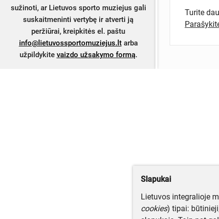
sužinoti, ar Lietuvos sporto muziejus gali
Turite da
suskaitmeninti vertybę ir atverti ją
Parašyki
peržiūrai, kreipkitės el. paštu
info@lietuvossportomuziejus.lt
arba
užpildykite
vaizdo užsakymo formą
.
Slapukai
Lietuvos integralioje 
cookies
) tipai: būtinie