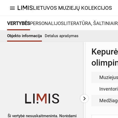
LIETUVOS MUZIEJŲ KOLEKCIJOS
menu
VERTYBĖS
PERSONALIJOS
LITERATŪRA, ŠALTINIAI
R
Objekto informacija
Detalus aprašymas
Kepurė
olimpi
Muzieju
Inventor
Medžiag
Ši vertybė nesuskaitmeninta. Norėdami