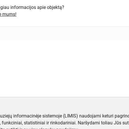
ugiau informacijos apie objektą?
te mums!
muziejų informacinėje sistemoje (LIMIS) naudojami keturi pagrind
ji, funkciniai, statistiniai ir rinkodariniai. Naršydami toliau Jūs s