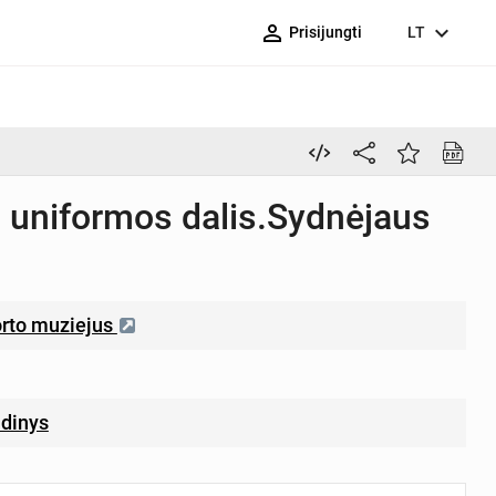
person_outline
expand_more
Prisijungti
LT
s uniformos dalis.Sydnėjaus
orto muziejus
udinys