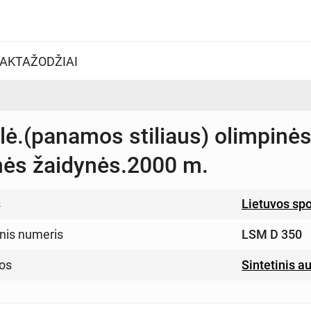
AKTAŽODŽIAI
lė.(panamos stiliaus) olimpinė
nės žaidynės.2000 m.
s
Lietuvos sp
inis numeris
LSM D 350
os
Sintetinis a