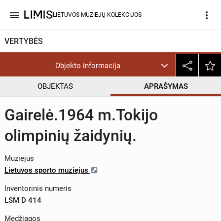
menu
more_vert
LIETUVOS MUZIEJŲ KOLEKCIJOS
VERTYBĖS
Objekto informacija
OBJEKTAS
APRAŠYMAS
Gairelė.1964 m.Tokijo
olimpinių žaidynių.
Muziejus
Lietuvos sporto muziejus
Inventorinis numeris
LSM D 414
Medžiagos