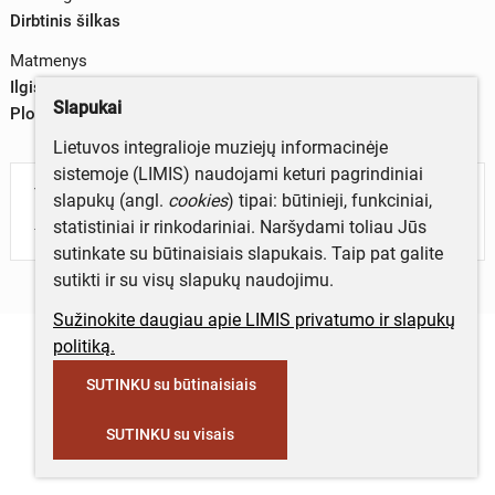
Dirbtinis šilkas
Matmenys
Ilgis – 32,0 cm
Slapukai
Plotis – 15,0 cm
Lietuvos integralioje muziejų informacinėje
sistemoje (LIMIS) naudojami keturi pagrindiniai
Turite daugiau informacijos apie objektą?
slapukų (angl.
cookies
) tipai: būtinieji, funkciniai,
Parašykite mums!
statistiniai ir rinkodariniai. Naršydami toliau Jūs
sutinkate su būtinaisiais slapukais. Taip pat galite
sutikti ir su visų slapukų naudojimu.
Sužinokite daugiau apie LIMIS privatumo ir slapukų
politiką.
SUTINKU su būtinaisiais
SUTINKU su visais