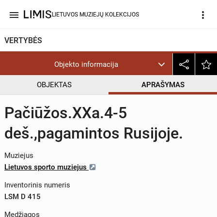
menu
more_vert
LIETUVOS MUZIEJŲ KOLEKCIJOS
VERTYBĖS
Objekto informacija
OBJEKTAS
APRAŠYMAS
Pačiūžos.XXa.4-5
deš.,pagamintos Rusijoje.
Muziejus
Lietuvos sporto muziejus
Inventorinis numeris
LSM D 415
Medžiagos