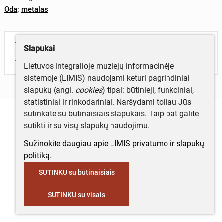
Oda
;
metalas
Turite daugiau informacijos apie objektą?
Slapukai
Parašykite mums!
Lietuvos integralioje muziejų informacinėje
sistemoje (LIMIS) naudojami keturi pagrindiniai
slapukų (angl.
cookies
) tipai: būtinieji, funkciniai,
statistiniai ir rinkodariniai. Naršydami toliau Jūs
sutinkate su būtinaisiais slapukais. Taip pat galite
sutikti ir su visų slapukų naudojimu.
Sužinokite daugiau apie LIMIS privatumo ir slapukų
politiką.
SUTINKU su būtinaisiais
SUTINKU su visais