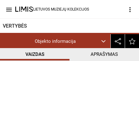
menu
more_vert
LIETUVOS MUZIEJŲ KOLEKCIJOS
VERTYBĖS
Objekto informacija
VAIZDAS
APRAŠYMAS