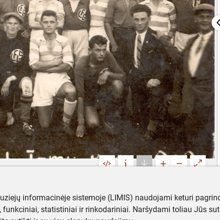
muziejų informacinėje sistemoje (LIMIS) naudojami keturi pagrind
ji, funkciniai, statistiniai ir rinkodariniai. Naršydami toliau Jūs s