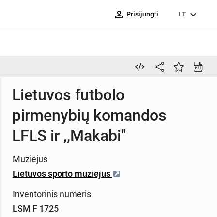
person_outline
expand_more
Prisijungti
LT
Lietuvos futbolo
pirmenybių komandos
LFLS ir ,,Makabi"
Muziejus
Lietuvos sporto muziejus
Inventorinis numeris
LSM F 1725