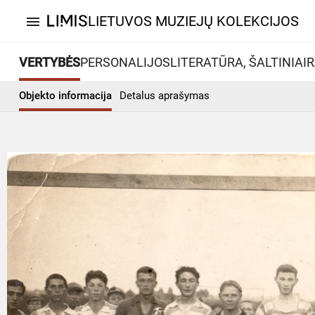
LIETUVOS MUZIEJŲ KOLEKCIJOS
menu
VERTYBĖS
PERSONALIJOS
LITERATŪRA, ŠALTINIAI
R
Objekto informacija
Detalus aprašymas