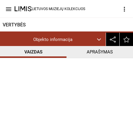
menu
more_vert
LIETUVOS MUZIEJŲ KOLEKCIJOS
VERTYBĖS
Objekto informacija
VAIZDAS
APRAŠYMAS