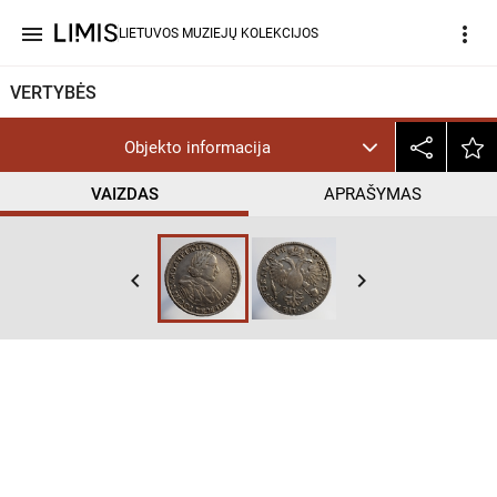
menu
more_vert
LIETUVOS MUZIEJŲ KOLEKCIJOS
VERTYBĖS
Objekto informacija
VAIZDAS
APRAŠYMAS
keyboard_arrow_left
keyboard_arrow_right