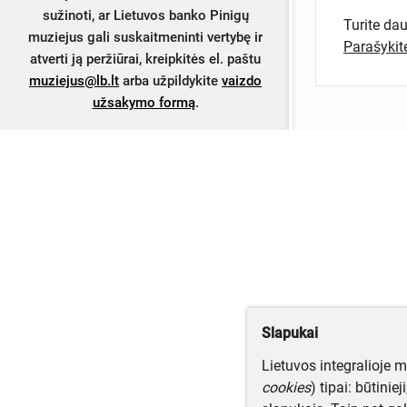
sužinoti, ar Lietuvos banko Pinigų
Turite da
muziejus gali suskaitmeninti vertybę ir
Parašyki
atverti ją peržiūrai, kreipkitės el. paštu
muziejus@lb.lt
arba užpildykite
vaizdo
užsakymo formą
.
Slapukai
Lietuvos integralioje 
cookies
) tipai: būtinie