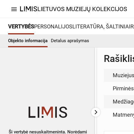
LIETUVOS MUZIEJŲ KOLEKCIJOS
menu
VERTYBĖS
PERSONALIJOS
LITERATŪRA, ŠALTINIAI
R
Objekto informacija
Detalus aprašymas
Rašikl
Muzieju
Pirminės
Medžiag
Matmen
Ši vertybė nesuskaitmeninta. Norėdami