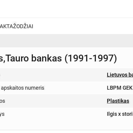
AKTAŽODŽIAI
is,Tauro bankas (1991-1997)
s
Lietuvos b
 apskaitos numeris
LBPM GEK
os
Plastikas
ys
Ilgis x stor