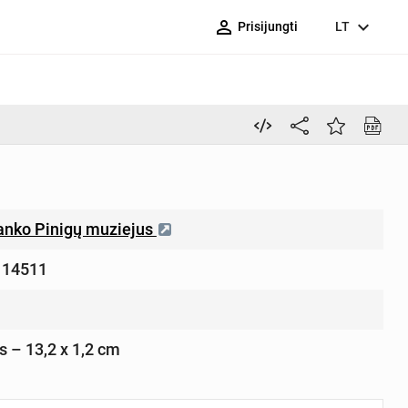
person_outline
expand_more
Prisijungti
LT
anko Pinigų muziejus
 14511
is – 13,2 x 1,2 cm