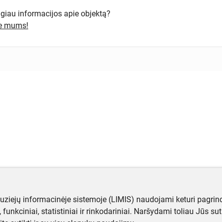
ugiau informacijos apie objektą?
te mums!
muziejų informacinėje sistemoje (LIMIS) naudojami keturi pagrind
ji, funkciniai, statistiniai ir rinkodariniai. Naršydami toliau Jūs s