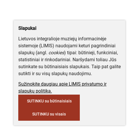
Slapukai
Lietuvos integralioje muziejų informacinėje
sistemoje (LIMIS) naudojami keturi pagrindiniai
slapukų (angl.
cookies
) tipai: būtinieji, funkciniai,
statistiniai ir rinkodariniai. Naršydami toliau Jūs
sutinkate su būtinaisiais slapukais. Taip pat galite
sutikti ir su visų slapukų naudojimu.
Sužinokite daugiau apie LIMIS privatumo ir
slapukų politiką.
SUTINKU su būtinaisiais
SUTINKU su visais