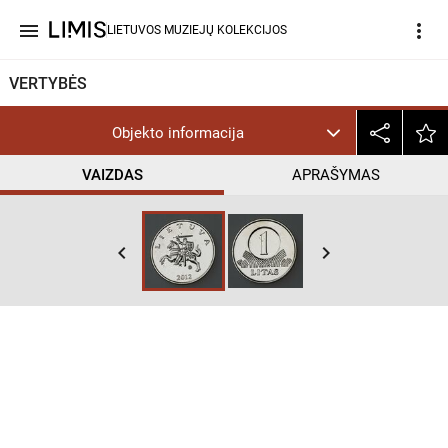
menu
more_vert
LIETUVOS MUZIEJŲ KOLEKCIJOS
VERTYBĖS
Objekto informacija
VAIZDAS
APRAŠYMAS
keyboard_arrow_left
keyboard_arrow_right