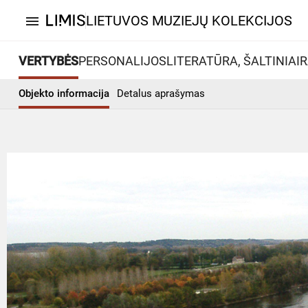
LIETUVOS MUZIEJŲ KOLEKCIJOS
menu
VERTYBĖS
PERSONALIJOS
LITERATŪRA, ŠALTINIAI
R
Objekto informacija
Detalus aprašymas