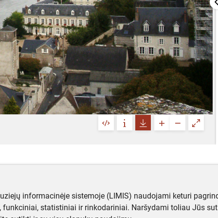
muziejų informacinėje sistemoje (LIMIS) naudojami keturi pagrind
ji, funkciniai, statistiniai ir rinkodariniai. Naršydami toliau Jūs s