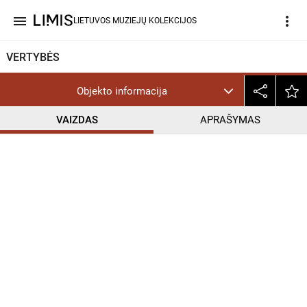
menu
more_vert
LIETUVOS MUZIEJŲ KOLEKCIJOS
VERTYBĖS
Objekto informacija
VAIZDAS
APRAŠYMAS